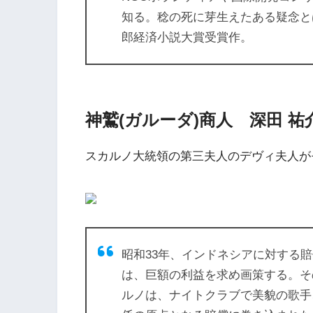
知る。稔の死に芽生えたある疑念と
郎経済小説大賞受賞作。
神鷲(ガルーダ)商人 深田 祐
スカルノ大統領の第三夫人のデヴィ夫人が
昭和33年、インドネシアに対する
は、巨額の利益を求め画策する。そ
ルノは、ナイトクラブで美貌の歌手