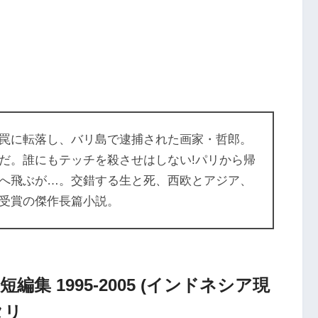
罠に転落し、バリ島で逮捕された画家・哲郎。
だ。誰にもテッチを殺させはしない!パリから帰
へ飛ぶが…。交錯する生と死、西欧とアジア、
受賞の傑作長篇小説。
集 1995-2005 (インドネシア現
タリ